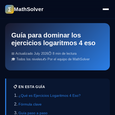
MathSolver
∑
Guía para dominar los
ejercicios logaritmos 4 eso
📅 Actualizado July 2026
⏱ 8 min de lectura
🎓 Todos los niveles
✍️ Por el equipo de MathSolver
📋 EN ESTA GUÍA
¿Qué es Ejercicios Logaritmos 4 Eso?
Fórmula clave
Guía paso a paso