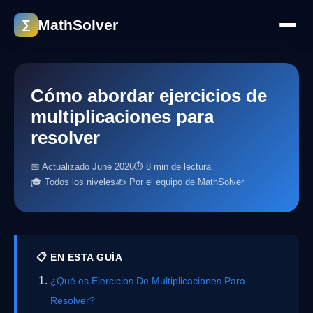
MathSolver
∑
Cómo abordar ejercicios de
multiplicaciones para
resolver
📅 Actualizado June 2026
⏱ 8 min de lectura
🎓 Todos los niveles
✍️ Por el equipo de MathSolver
📋 EN ESTA GUÍA
¿Qué es Ejercicios De Multiplicaciones Para
Resolver?