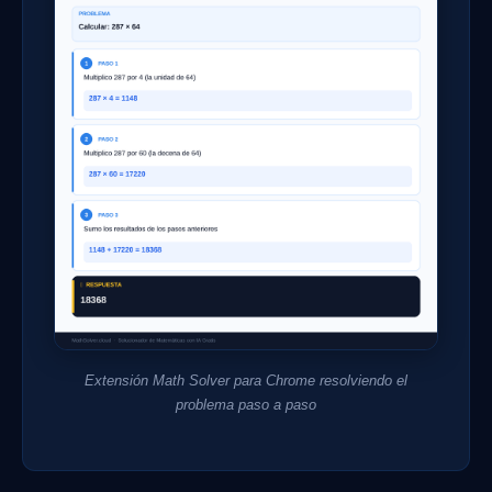
Extensión Math Solver para Chrome resolviendo el
problema paso a paso