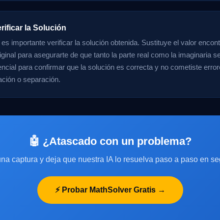
rificar la Solución
es importante verificar la solución obtenida. Sustituye el valor encont
ginal para asegurarte de que tanto la parte real como la imaginaria se
ncial para confirmar que la solución es correcta y no cometiste erro
cación o separación.
🤖 ¿Atascado con un problema?
na captura y deja que nuestra IA lo resuelva paso a paso en s
⚡ Probar MathSolver Gratis →