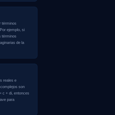
ar términos
Por ejemplo, si
os términos
maginarias de la
s reales e
 complejos son
 = c + di, entonces
lave para