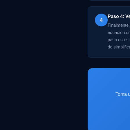
Paso 4: Ve
4
Finalmente, 
ecuación ori
paso es ese
de simplifi
Toma u