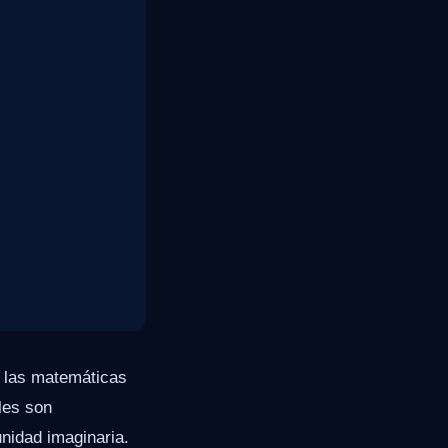
e las matemáticas
les son
unidad imaginaria.