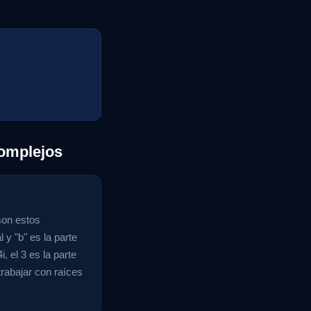
omplejos
son estos
y "b" es la parte
, el 3 es la parte
trabajar con raíces
.