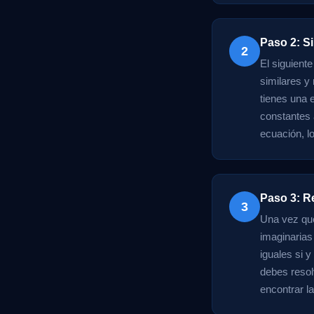
Paso 2: Si
2
El siguiente
similares y 
tienes una e
constantes a
ecuación, lo
Paso 3: R
3
Una vez que
imaginarias
iguales si y
debes resol
encontrar l