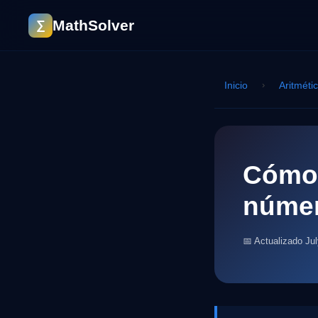
MathSolver
∑
Inicio
›
Aritméti
Cómo 
númer
📅 Actualizado Ju