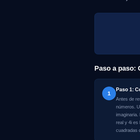
Paso a paso:
Paso 1: 
1
Antes de re
números. Un
imaginaria. 
real y 4i e
cuadradas d