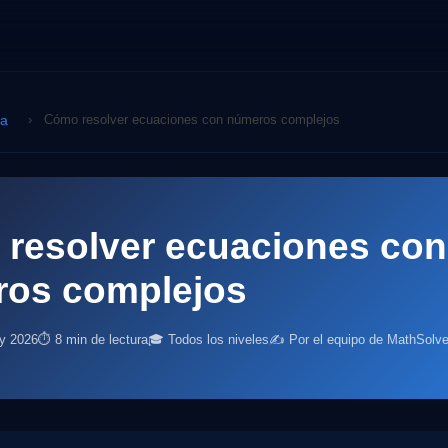
ca
›
Cómo resolver ecuaciones con números complejos
resolver ecuaciones con
os complejos
ly 2026
⏱ 8 min de lectura
🎓 Todos los niveles
✍️ Por el equipo de MathSolve