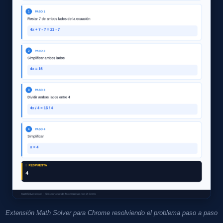
Extensión Math Solver para Chrome resolviendo el problema paso a paso