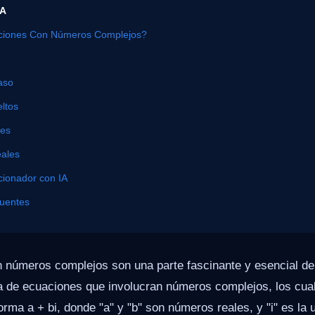
ÍA
ciones Con Números Complejos?
aso
ltos
nes
eales
cionador con IA
cuentes
 números complejos son una parte fascinante y esencial d
a de ecuaciones que involucran números complejos, los cua
orma a + bi, donde "a" y "b" son números reales, y "i" es la 