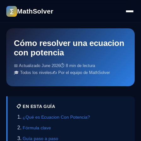
MathSolver
∑
Cómo resolver una ecuacion
con potencia
📅 Actualizado June 2026
⏱ 8 min de lectura
🎓 Todos los niveles
✍️ Por el equipo de MathSolver
📋 EN ESTA GUÍA
¿Qué es Ecuacion Con Potencia?
Fórmula clave
Guía paso a paso