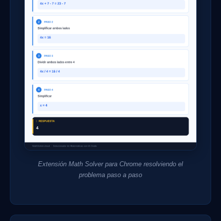
Extensión Math Solver para Chrome resolviendo el
problema paso a paso