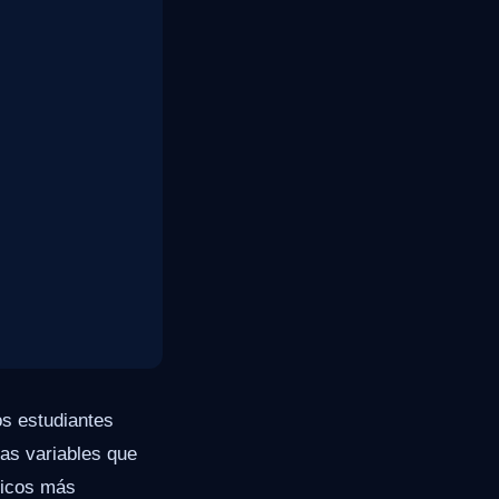
os estudiantes
las variables que
ticos más