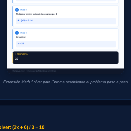
Extensión Math Solver para Chrome resolviendo el problema paso a paso
er: (2x + 6) / 3 = 10