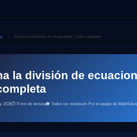
ca
›
Domina la división de ecuaciones: Guía completa
a la división de ecuacio
completa
ly 2026
⏱ 8 min de lectura
🎓 Todos los niveles
✍️ Por el equipo de MathSolve