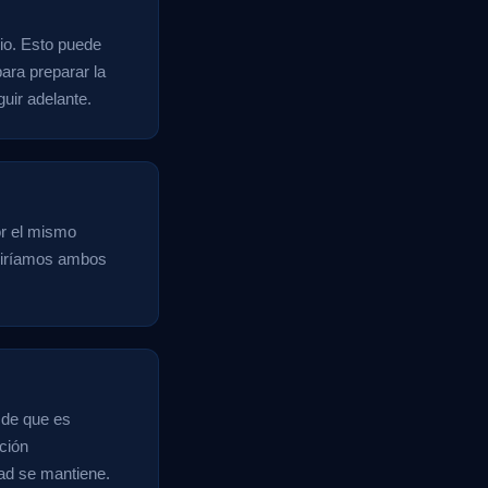
rio. Esto puede
ara preparar la
uir adelante.
or el mismo
vidiríamos ambos
e de que es
ación
dad se mantiene.