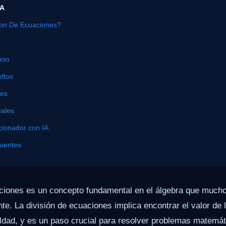
ÍA
ion De Ecuaciones?
aso
ltos
nes
eales
cionador con IA
cuentes
aciones es un concepto fundamental en el álgebra que much
te. La división de ecuaciones implica encontrar el valor de 
aldad, y es un paso crucial para resolver problemas matemá