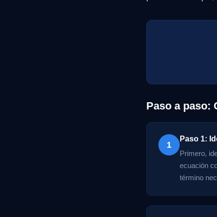
Paso a paso: 
Paso 1: Id
1
Primero, ide
ecuación com
término nece