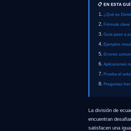
📋 EN ESTA GU
¿Qué es Divis
Fórmula clave
Guía paso a p
Ejemplos resue
Errores comu
Aplicaciones r
Prueba el solu
Preguntas fre
La división de ecu
encuentran desafian
satisfacen una igu