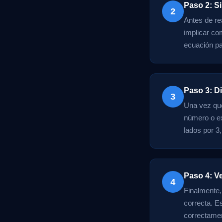
Paso 2: Si
2
Antes de re
implicar co
ecuación pa
Paso 3: D
3
Una vez que
número o ex
lados por 3,
Paso 4: Ve
4
Finalmente, 
correcta. Es
correctament