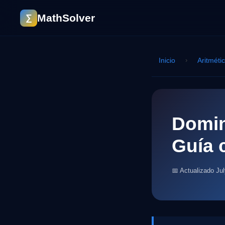
MathSolver
∑
Inicio
›
Aritméti
Domin
Guía 
📅 Actualizado Ju