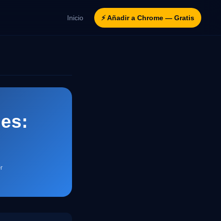
Inicio
⚡ Añadir a Chrome — Gratis
nes:
r