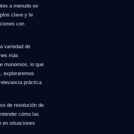
antes a menudo se
ptos clave y te
aciones con
na variedad de
ones más
re monomios, lo que
s, exploraremos
relevancia práctica
eso de resolución de
 entender cómo las
o en situaciones