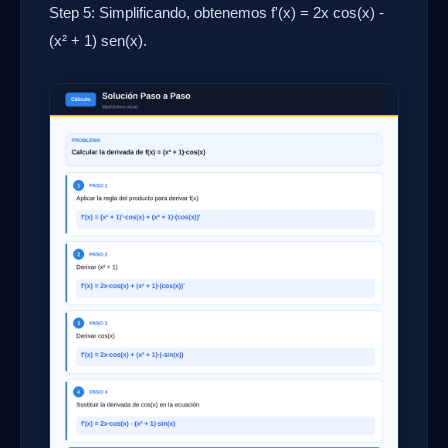
Step 5: Simplificando, obtenemos f'(x) = 2x cos(x) -
(x² + 1) sen(x).