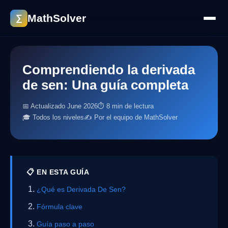
MathSolver
∑
Comprendiendo la derivada
de sen: Una guía completa
📅 Actualizado June 2026
⏱ 8 min de lectura
🎓 Todos los niveles
✍️ Por el equipo de MathSolver
📋 EN ESTA GUÍA
¿Qué es Derivada De Sen?
Fórmula clave
Guía paso a paso