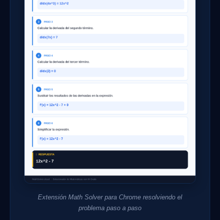
Extensión Math Solver para Chrome resolviendo el
problema paso a paso