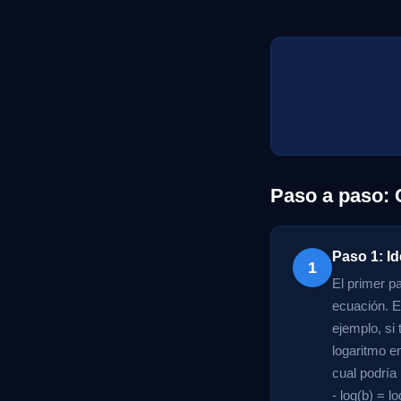
Paso a paso:
Paso 1: Id
1
El primer p
ecuación. E
ejemplo, si
logaritmo e
cual podría 
- log(b) = lo