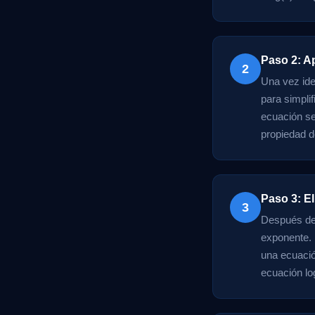
Paso 2: A
2
Una vez iden
para simplif
ecuación sea
propiedad d
Paso 3: El
3
Después de s
exponente. 
una ecuació
ecuación lo