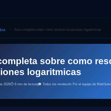
ebra
›
Guía completa sobre como resolver ecuaciones logaritmicas
completa sobre como res
iones logaritmicas
ne 2026
⏱ 8 min de lectura
🎓 Todos los niveles
✍️ Por el equipo de MathSolv