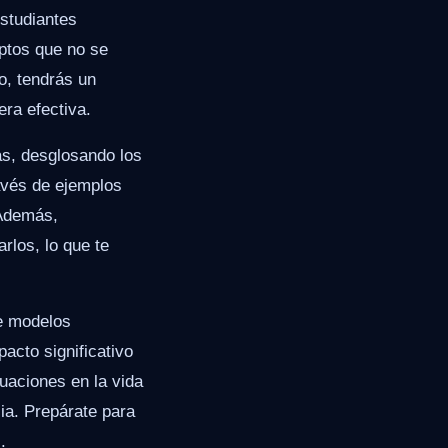
studiantes
ptos que no se
lo, tendrás un
ra efectiva.
as, desglosando los
ravés de ejemplos
 Además,
los, lo que te
e modelos
pacto significativo
cuaciones en la vida
ia. Prepárate para
.