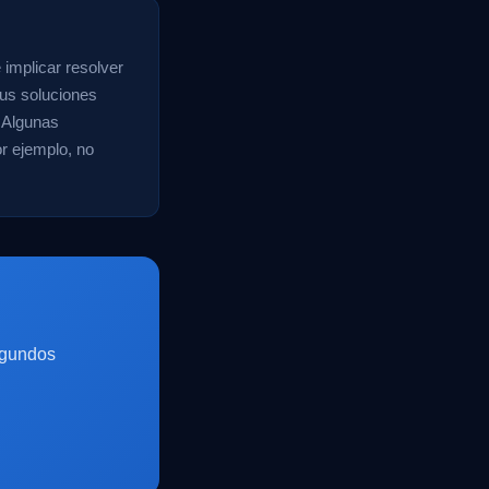
 implicar resolver
tus soluciones
. Algunas
or ejemplo, no
egundos