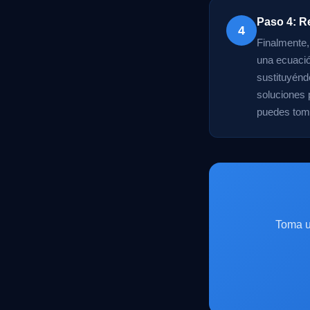
Paso 4: Re
4
Finalmente,
una ecuació
sustituyénd
soluciones 
puedes toma
Toma u