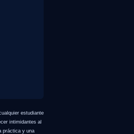
cualquier estudiante
er intimidantes al
a práctica y una