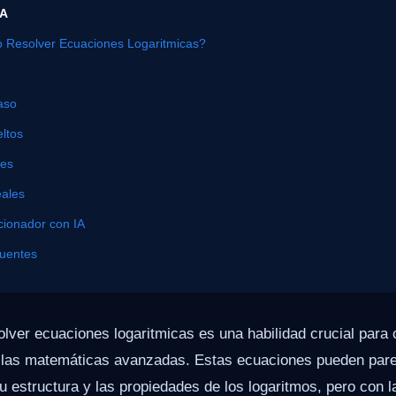
ÍA
Resolver Ecuaciones Logaritmicas?
aso
ltos
nes
eales
cionador con IA
cuentes
ver ecuaciones logaritmicas es una habilidad crucial para 
las matemáticas avanzadas. Estas ecuaciones pueden parec
su estructura y las propiedades de los logaritmos, pero con l