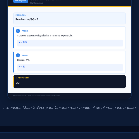
Extensión Math Solver para Chrome resolviendo el problema paso a paso