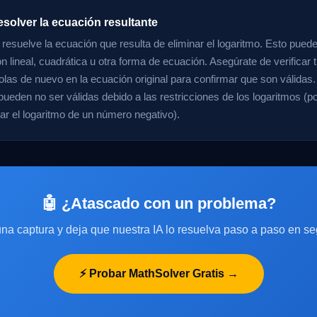
solver la ecuación resultante
 resuelve la ecuación que resulta de eliminar el logaritmo. Esto puede
n lineal, cuadrática u otra forma de ecuación. Asegúrate de verificar 
olas de nuevo en la ecuación original para confirmar que son válidas
pueden no ser válidas debido a las restricciones de los logaritmos (p
r el logaritmo de un número negativo).
🤖 ¿Atascado con un problema?
na captura y deja que nuestra IA lo resuelva paso a paso en s
⚡ Probar MathSolver Gratis →