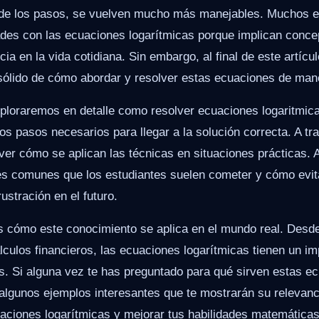
de los pasos, se vuelven mucho más manejables. Muchos e
tades con las ecuaciones logarítmicas porque implican conce
cia en la vida cotidiana. Sin embargo, al final de este artícu
ólido de cómo abordar y resolver estas ecuaciones de mane
xploraremos en detalle como resolver ecuaciones logaritmic
os pasos necesarios para llegar a la solución correcta. A t
ver cómo se aplican las técnicas en situaciones prácticas.
s comunes que los estudiantes suelen cometer y cómo evitar
ustración en el futuro.
s cómo este conocimiento se aplica en el mundo real. Desd
álculos financieros, las ecuaciones logarítmicas tienen un im
as. Si alguna vez te has preguntado para qué sirven estas e
 algunos ejemplos interesantes que te mostrarán su relevanc
uaciones logarítmicas y mejorar tus habilidades matemáticas