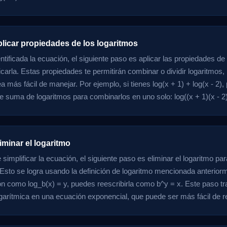
plicar propiedades de los logaritmos
tificada la ecuación, el siguiente paso es aplicar las propiedades de
icarla. Estas propiedades te permitirán combinar o dividir logaritmos,
 más fácil de manejar. Por ejemplo, si tienes log(x + 1) + log(x - 2),
e suma de logaritmos para combinarlos en uno solo: log((x + 1)(x - 2)
iminar el logaritmo
implificar la ecuación, el siguiente paso es eliminar el logaritmo par
Esto se logra usando la definición de logaritmo mencionada anteriorm
n como log_b(x) = y, puedes reescribirla como b^y = x. Este paso tr
garítmica en una ecuación exponencial, que puede ser más fácil de r