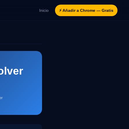
Inicio
⚡ Añadir a Chrome — Gratis
olver
er