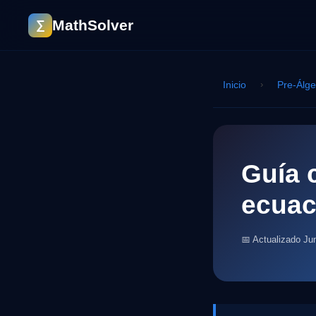
MathSolver
∑
Inicio
›
Pre-Álg
Guía 
ecuac
📅 Actualizado Ju