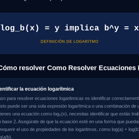
log_b(x) = y implica b^y = x
DEFINICIÓN DE LOGARITMO
 Cómo resolver Como Resolver Ecuaciones 
entificar la ecuación logarítmica
aso para resolver ecuaciones logaritmicas es identificar correctament
sto puede ser una sola expresión logarítmica o una combinación de v
 tienes una ecuación como log₂(x), necesitas identificar que estás tr
n base 2. Asegúrate de que la ecuación esté en una forma que puedas
requerir el uso de propiedades de los logaritmos, como log(a) + log(b)
g(a/b).