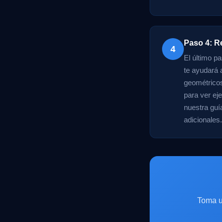
Paso 4: R
4
El último p
te ayudará 
geométricos
para ver ej
nuestra guí
adicionales.
Toma u