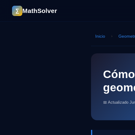
MathSolver
∑
Inicio
›
Geometr
Cómo 
geome
📅 Actualizado Ju