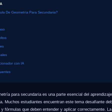
ÍA
ula De Geometría Para Secundaria?
aso
ltos
nes
eales
cionador con IA
cuentes
metría para secundaria es una parte esencial del aprendizaj
va. Muchos estudiantes encuentran este tema desafiante deb
y fórmulas que deben entender y aplicar correctamente. La