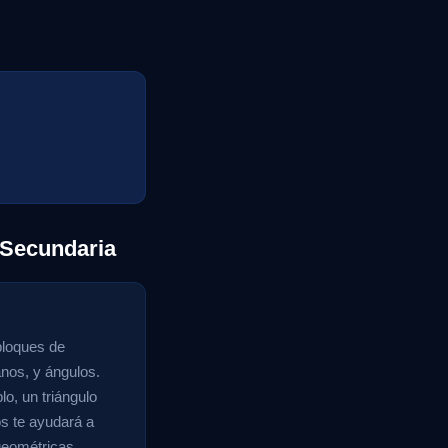
 Secundaria
bloques de
anos, y ángulos.
o, un triángulo
os te ayudará a
 geométricas.