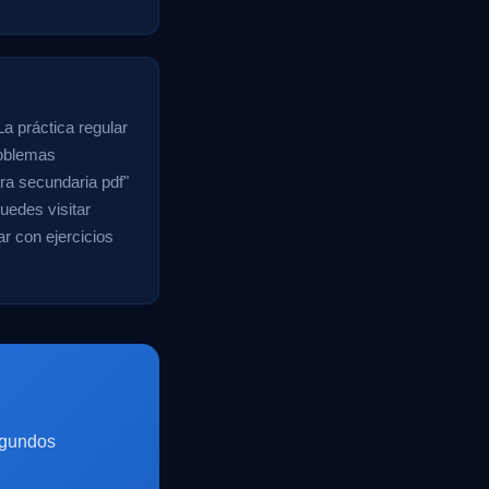
La práctica regular
roblemas
ara secundaria pdf"
uedes visitar
r con ejercicios
egundos