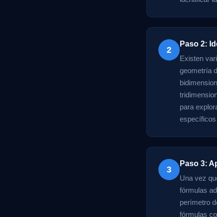
Paso 2: Id
2
Existen var
geometría d
bidimension
tridimensio
para explor
específicos
Paso 3: Ap
3
Una vez que
fórmulas ad
perímetro d
fórmulas co