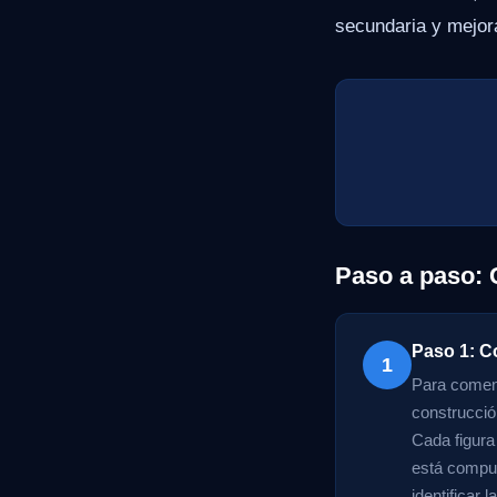
secundaria y mejor
Paso a paso: 
Paso 1: C
1
Para comenz
construcció
Cada figura
está compue
identificar 