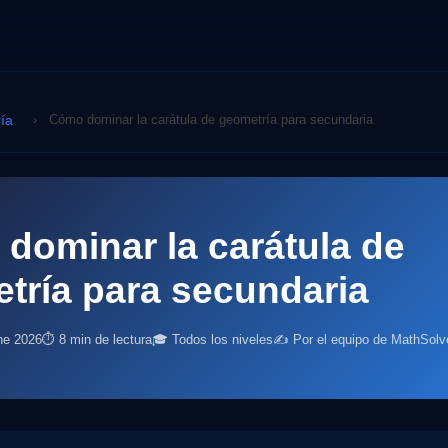
ía
›
Cómo dominar la carátula de geometría para secundaria
dominar la carátula de
tría para secundaria
ne 2026
⏱ 8 min de lectura
🎓 Todos los niveles
✍️ Por el equipo de MathSolv