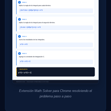
Extensión Math Solver para Chrome resolviendo el
problema paso a paso