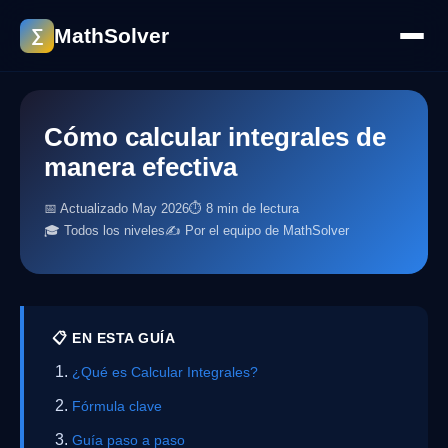
MathSolver
∑
Cómo calcular integrales de
manera efectiva
📅 Actualizado May 2026
⏱ 8 min de lectura
🎓 Todos los niveles
✍️ Por el equipo de MathSolver
📋 EN ESTA GUÍA
¿Qué es Calcular Integrales?
Fórmula clave
Guía paso a paso