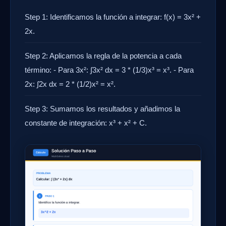
Step 1: Identificamos la función a integrar: f(x) = 3x² +
2x.
Step 2: Aplicamos la regla de la potencia a cada
término: - Para 3x²: ∫3x² dx = 3 * (1/3)x³ = x³. - Para
2x: ∫2x dx = 2 * (1/2)x² = x².
Step 3: Sumamos los resultados y añadimos la
constante de integración: x³ + x² + C.