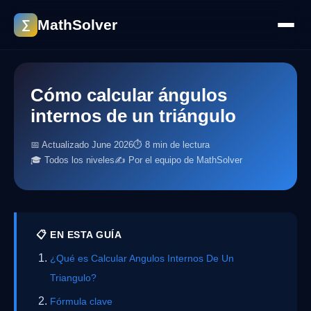
MathSolver
∑
Cómo calcular ángulos
internos de un triángulo
📅 Actualizado June 2026
⏱ 8 min de lectura
🎓 Todos los niveles
✍️ Por el equipo de MathSolver
📋 EN ESTA GUÍA
¿Qué es Calcular Angulos Internos De Un
Triangulo?
Fórmula clave