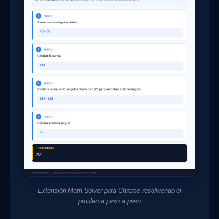
Extensión Math Solver para Chrome resolviendo el
problema paso a paso