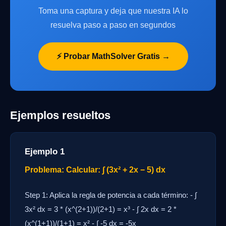
Toma una captura y deja que nuestra IA lo
resuelva paso a paso en segundos
⚡ Probar MathSolver Gratis →
Ejemplos resueltos
Ejemplo 1
Problema: Calcular: ∫ (3x² + 2x − 5) dx
Step 1: Aplica la regla de potencia a cada término: - ∫
3x² dx = 3 * (x^(2+1))/(2+1) = x³ - ∫ 2x dx = 2 *
(x^(1+1))/(1+1) = x² - ∫ -5 dx = -5x