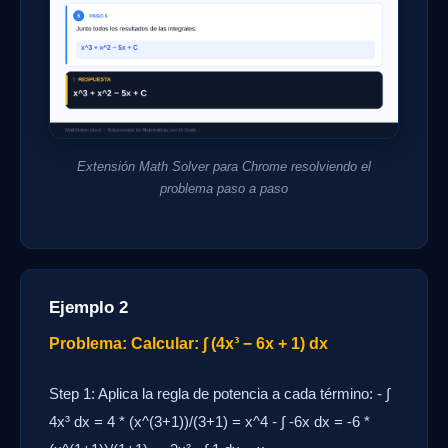
Extensión Math Solver para Chrome resolviendo el
problema paso a paso
Ejemplo 2
Problema: Calcular: ∫ (4x³ − 6x + 1) dx
Step 1: Aplica la regla de potencia a cada término: - ∫
4x³ dx = 4 * (x^(3+1))/(3+1) = x^4 - ∫ -6x dx = -6 *