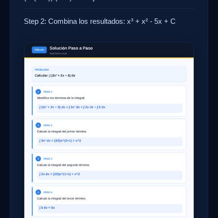
Step 2: Combina los resultados: x³ + x² - 5x + C