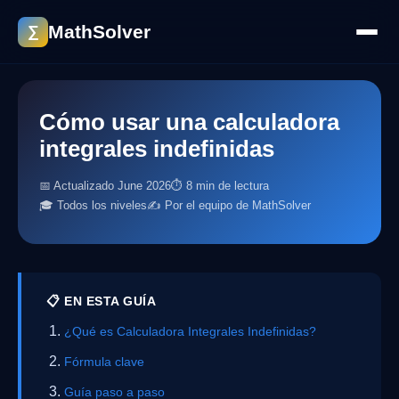
MathSolver
∑
Cómo usar una calculadora
integrales indefinidas
📅 Actualizado June 2026
⏱ 8 min de lectura
🎓 Todos los niveles
✍️ Por el equipo de MathSolver
📋 EN ESTA GUÍA
¿Qué es Calculadora Integrales Indefinidas?
Fórmula clave
Guía paso a paso