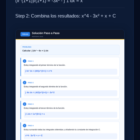
(x^(1+1))/(1+1) = -3x² - ∫ 1 dx = x
Step 2: Combina los resultados: x^4 - 3x² + x + C