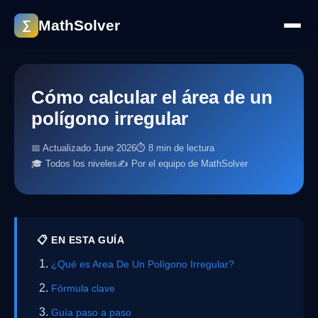
MathSolver
∑
Cómo calcular el área de un
polígono irregular
📅 Actualizado June 2026
⏱ 8 min de lectura
🎓 Todos los niveles
✍️ Por el equipo de MathSolver
📋 EN ESTA GUÍA
¿Qué es Area De Un Polígono Irregular?
Fórmula clave
Guía paso a paso