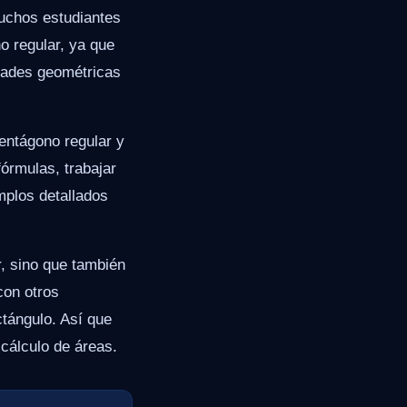
Muchos estudiantes
o regular, ya que
edades geométricas
entágono regular y
órmulas, trabajar
mplos detallados
r, sino que también
con otros
ctángulo. Así que
cálculo de áreas.