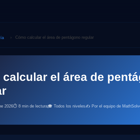
ía
›
Cómo calcular el área de pentágono regular
calcular el área de pent
ar
ne 2026
⏱ 8 min de lectura
🎓 Todos los niveles
✍️ Por el equipo de MathSolv