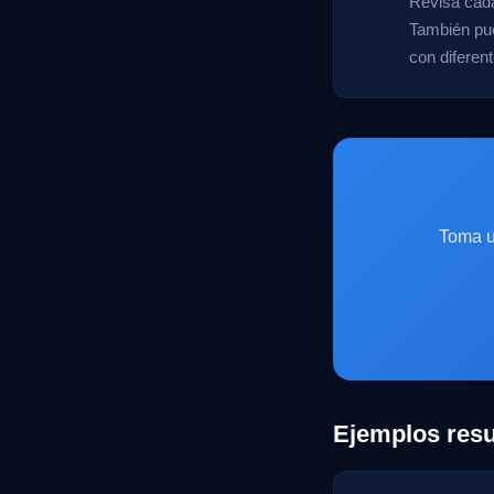
Revisa cada
También pue
con diferen
Toma u
Ejemplos resu