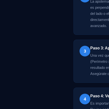
La apotema 
es perpendi
del lado o 
directament
avanzado.
Paso 3: Ap
3
Una vez que
(Perímetro x
resultado e
Asegúrate d
Paso 4: Ve
4
Es importan