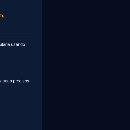
m.
ularla usando
os sean precisos.