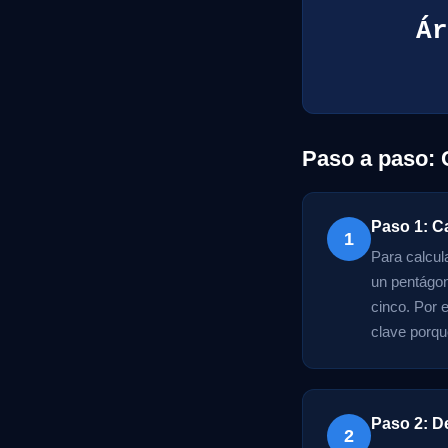
Ár
Paso a paso: 
Paso 1: C
1
Para calcul
un pentágon
cinco. Por 
clave porqu
Paso 2: D
2