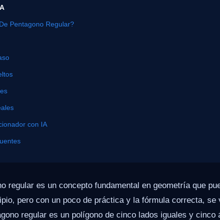
ÍA
De Pentagono Regular?
aso
ltos
nes
eales
cionador con IA
cuentes
no regular es un concepto fundamental en geometría que pu
ipio, pero con un poco de práctica y la fórmula correcta, 
gono regular es un polígono de cinco lados iguales y cinco 