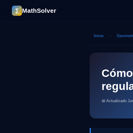
MathSolver
∑
Inicio
›
Geometr
Cómo 
regul
📅 Actualizado Ju