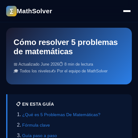
MathSolver
∑
Cómo resolver 5 problemas
de matemáticas
📅 Actualizado June 2026
⏱ 8 min de lectura
🎓 Todos los niveles
✍️ Por el equipo de MathSolver
📋 EN ESTA GUÍA
¿Qué es 5 Problemas De Matemáticas?
Fórmula clave
Guía paso a paso