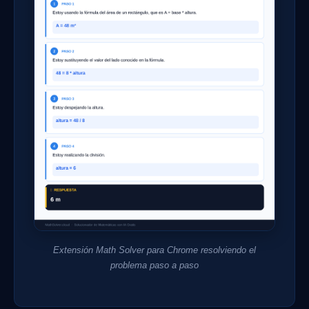
Extensión Math Solver para Chrome resolviendo el
problema paso a paso