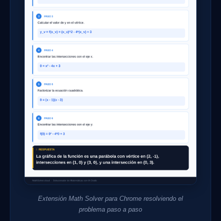
Extensión Math Solver para Chrome resolviendo el
problema paso a paso