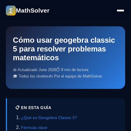
MathSolver
∑
Cómo usar geogebra classic
5 para resolver problemas
matemáticos
📅 Actualizado June 2026
⏱ 8 min de lectura
🎓 Todos los niveles
✍️ Por el equipo de MathSolver
📋 EN ESTA GUÍA
¿Qué es Geogebra Classic 5?
Fórmula clave